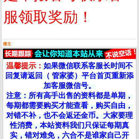
服领取奖励！
楼主
温馨提示：
如果微信联系客服长时间不
回复请返回（ 管家婆）平台首页重新添
加客服微信号。
注意：所有高手出售的资料都是单期，
每期都需要购买才能查看，购买自由，
对错不补，也不会返还金币。大家要理
性消费，本站资料我们只保证每期真
实，错对难免，六合不是谁家自己开