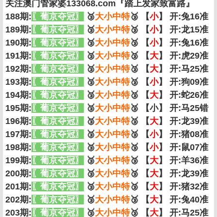
关注澳门管家婆133068.com『踏上发家致富路』
188期:
〖葡京夺冠〗
🥉
大小中特
🥉 【
小
】 开:兔16准
189期:
〖葡京夺冠〗
🥉
大小中特
🥉 【
小
】 开:龙15准
190期:
〖葡京夺冠〗
🥉
大小中特
🥉 【
小
】 开:兔16准
191期:
〖葡京夺冠〗
🥉
大小中特
🥉 【
大
】 开:虎29准
192期:
〖葡京夺冠〗
🥉
大小中特
🥉 【
大
】 开:马25准
193期:
〖葡京夺冠〗
🥉
大小中特
🥉 【
小
】 开:狗09准
194期:
〖葡京夺冠〗
🥉
大小中特
🥉 【
大
】 开:蛇26准
195期:
〖葡京夺冠〗
🥉
大小中特
🥉 【小】 开:马25错
196期:
〖葡京夺冠〗
🥉
大小中特
🥉 【
大
】 开:龙39准
197期:
〖葡京夺冠〗
🥉
大小中特
🥉 【
小
】 开:猪08准
198期:
〖葡京夺冠〗
🥉
大小中特
🥉 【
小
】 开:鼠07准
199期:
〖葡京夺冠〗
🥉
大小中特
🥉 【
大
】 开:羊36准
200期:
〖葡京夺冠〗
🥉
大小中特
🥉 【
大
】 开:龙39准
201期:
〖葡京夺冠〗
🥉
大小中特
🥉 【
大
】 开:猪32准
202期:
〖葡京夺冠〗
🥉
大小中特
🥉 【
大
】 开:兔40准
203期:
〖葡京夺冠〗
🥉
大小中特
🥉 【
大
】 开:马25准