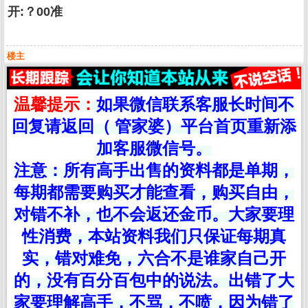
开:？00准
楼主
温馨提示：
如果微信联系客服长时间不
回复请返回（ 管家婆）平台首页重新添
加客服微信号。
注意：所有高手出售的资料都是单期，
每期都需要购买才能查看，购买自由，
对错不补，也不会返还金币。大家要理
性消费，本站资料我们只保证每期真
实，错对难免，六合不是谁家自己开
的，没有百分百包中的说法。出错了大
家要理解高手，不骂，不喷，因为错了