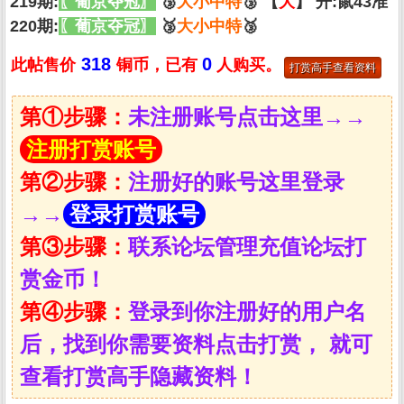
219期:
〖葡京夺冠〗
🥉
大小中特
🥉 【
大
】 开:鼠43准
220期:
〖葡京夺冠〗
🥉
大小中特
🥉
318
0
此帖售价
铜币，已有
人购买。
第①步骤：
未注册账号点击这里→→
注册打赏账号
第②步骤：
注册好的账号这里登录
→→
登录打赏账号
第③步骤：
联系论坛管理充值论坛打
赏金币！
第④步骤：
登录到你注册好的用户名
后，找到你需要资料点击打赏， 就可
查看打赏高手隐藏资料！