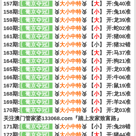
157期:
〖葡京夺冠〗
🥉
大小中特
🥉 【
大
】 开:兔40准
158期:
〖葡京夺冠〗
🥉
大小中特
🥉 【
小
】 开:兔16准
159期:
〖葡京夺冠〗
🥉
大小中特
🥉 【
大
】 开:龙39准
160期:
〖葡京夺冠〗
🥉
大小中特
🥉 【
小
】 开:蛇02准
161期:
〖葡京夺冠〗
🥉
大小中特
🥉 【
小
】 开:猪08准
162期:
〖葡京夺冠〗
🥉
大小中特
🥉 【小】 开:猪32错
163期:
〖葡京夺冠〗
🥉
大小中特
🥉 【
大
】 开:马37准
164期:
〖葡京夺冠〗
🥉
大小中特
🥉 【
小
】 开:狗21准
165期:
〖葡京夺冠〗
🥉
大小中特
🥉 【
小
】 开:龙03准
166期:
〖葡京夺冠〗
🥉
大小中特
🥉 【
小
】 开:牛06准
167期:
〖葡京夺冠〗
🥉
大小中特
🥉 【
小
】 开:鼠19准
168期:
〖葡京夺冠〗
🥉
大小中特
🥉 【
小
】 开:龙15准
169期:
〖葡京夺冠〗
🥉
大小中特
🥉 【
小
】 开:羊24准
170期:
〖葡京夺冠〗
🥉
大小中特
🥉 【
小
】 开:龙03准
关注澳门管家婆133068.com『踏上发家致富路』
171期:
〖葡京夺冠〗
🥉
大小中特
🥉 【小】 开:兔28错
172期:
〖葡京夺冠〗
🥉
大小中特
🥉 【
大
】 开:猪44准