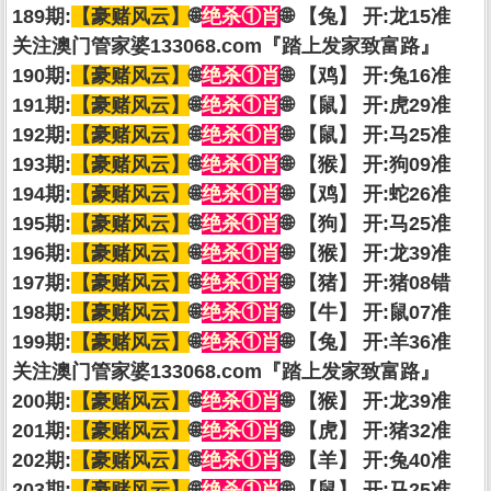
189期:
【豪赌风云】
🌐
绝杀①肖
🌐 【兔】 开:龙15准
关注澳门管家婆133068.com『踏上发家致富路』
190期:
【豪赌风云】
🌐
绝杀①肖
🌐 【鸡】 开:兔16准
191期:
【豪赌风云】
🌐
绝杀①肖
🌐 【鼠】 开:虎29准
192期:
【豪赌风云】
🌐
绝杀①肖
🌐 【鼠】 开:马25准
193期:
【豪赌风云】
🌐
绝杀①肖
🌐 【猴】 开:狗09准
194期:
【豪赌风云】
🌐
绝杀①肖
🌐 【鸡】 开:蛇26准
195期:
【豪赌风云】
🌐
绝杀①肖
🌐 【狗】 开:马25准
196期:
【豪赌风云】
🌐
绝杀①肖
🌐 【猴】 开:龙39准
197期:
【豪赌风云】
🌐
绝杀①肖
🌐 【猪】 开:猪08错
198期:
【豪赌风云】
🌐
绝杀①肖
🌐 【牛】 开:鼠07准
199期:
【豪赌风云】
🌐
绝杀①肖
🌐 【兔】 开:羊36准
关注澳门管家婆133068.com『踏上发家致富路』
200期:
【豪赌风云】
🌐
绝杀①肖
🌐 【猴】 开:龙39准
201期:
【豪赌风云】
🌐
绝杀①肖
🌐 【虎】 开:猪32准
202期:
【豪赌风云】
🌐
绝杀①肖
🌐 【羊】 开:兔40准
203期:
【豪赌风云】
🌐
绝杀①肖
🌐 【鼠】 开:马25准