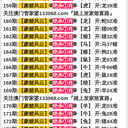
159期:
【豪赌风云】
🌐
绝杀①肖
🌐 【虎】 开:龙39准
关注澳门管家婆133068.com『踏上发家致富路』
160期:
【豪赌风云】
🌐
绝杀①肖
🌐 【龙】 开:蛇02准
161期:
【豪赌风云】
🌐
绝杀①肖
🌐 【龙】 开:猪08准
162期:
【豪赌风云】
🌐
绝杀①肖
🌐 【猴】 开:猪32准
163期:
【豪赌风云】
🌐
绝杀①肖
🌐 【马】 开:马37错
164期:
【豪赌风云】
🌐
绝杀①肖
🌐 【猴】 开:狗21准
165期:
【豪赌风云】
🌐
绝杀①肖
🌐 【鼠】 开:龙03准
166期:
【豪赌风云】
🌐
绝杀①肖
🌐 【牛】 开:牛06错
167期:
【豪赌风云】
🌐
绝杀①肖
🌐 【虎】 开:鼠19准
168期:
【豪赌风云】
🌐
绝杀①肖
🌐 【猪】 开:龙15准
169期:
【豪赌风云】
🌐
绝杀①肖
🌐 【兔】 开:羊24准
关注澳门管家婆133068.com『踏上发家致富路』
170期:
【豪赌风云】
🌐
绝杀①肖
🌐 【羊】 开:龙03准
171期:
【豪赌风云】
🌐
绝杀①肖
🌐 【牛】 开:兔28准
172期:
【豪赌风云】
🌐
绝杀①肖
🌐 【兔】 开:猪44准