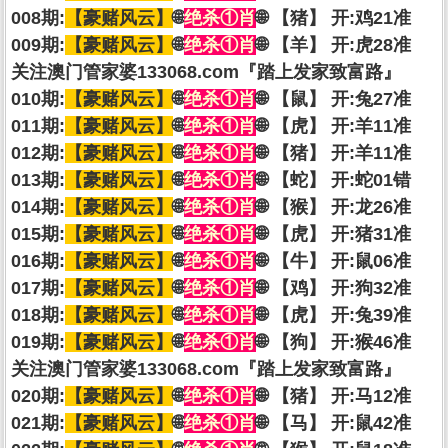
008期:
【豪赌风云】
🌐
绝杀①肖
🌐 【猪】 开:鸡21准
009期:
【豪赌风云】
🌐
绝杀①肖
🌐 【羊】 开:虎28准
关注澳门管家婆133068.com『踏上发家致富路』
010期:
【豪赌风云】
🌐
绝杀①肖
🌐 【鼠】 开:兔27准
011期:
【豪赌风云】
🌐
绝杀①肖
🌐 【虎】 开:羊11准
012期:
【豪赌风云】
🌐
绝杀①肖
🌐 【猪】 开:羊11准
013期:
【豪赌风云】
🌐
绝杀①肖
🌐 【蛇】 开:蛇01错
014期:
【豪赌风云】
🌐
绝杀①肖
🌐 【猴】 开:龙26准
015期:
【豪赌风云】
🌐
绝杀①肖
🌐 【虎】 开:猪31准
016期:
【豪赌风云】
🌐
绝杀①肖
🌐 【牛】 开:鼠06准
017期:
【豪赌风云】
🌐
绝杀①肖
🌐 【鸡】 开:狗32准
018期:
【豪赌风云】
🌐
绝杀①肖
🌐 【虎】 开:兔39准
019期:
【豪赌风云】
🌐
绝杀①肖
🌐 【狗】 开:猴46准
关注澳门管家婆133068.com『踏上发家致富路』
020期:
【豪赌风云】
🌐
绝杀①肖
🌐 【猪】 开:马12准
021期:
【豪赌风云】
🌐
绝杀①肖
🌐 【马】 开:鼠42准