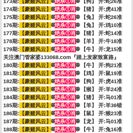
173期:
【豪赌风云】
🌐
绝杀①肖
🌐 【狗】 开:蛇26准
174期:
【豪赌风云】
🌐
绝杀①肖
🌐 【猪】 开:虎41准
175期:
【豪赌风云】
🌐
绝杀①肖
🌐 【兔】 开:蛇26准
176期:
【豪赌风云】
🌐
绝杀①肖
🌐 【兔】 开:鸡10准
177期:
【豪赌风云】
🌐
绝杀①肖
🌐 【猪】 开:蛇14准
178期:
【豪赌风云】
🌐
绝杀①肖
🌐 【羊】 开:牛18准
179期:
【豪赌风云】
🌐
绝杀①肖
🌐 【牛】 开:龙15准
关注澳门管家婆133068.com『踏上发家致富路』
180期:
【豪赌风云】
🌐
绝杀①肖
🌐 【牛】 开:狗21准
181期:
【豪赌风云】
🌐
绝杀①肖
🌐 【鸡】 开:鼠19准
182期:
【豪赌风云】
🌐
绝杀①肖
🌐 【狗】 开:虎41准
183期:
【豪赌风云】
🌐
绝杀①肖
🌐 【猴】 开:羊24准
184期:
【豪赌风云】
🌐
绝杀①肖
🌐 【猪】 开:马01准
185期:
【豪赌风云】
🌐
绝杀①肖
🌐 【羊】 开:羊36错
186期:
【豪赌风云】
🌐
绝杀①肖
🌐 【鼠】 开:猴23准
187期:
【豪赌风云】
🌐
绝杀①肖
🌐 【龙】 开:马01准
188期:
【豪赌风云】
🌐
绝杀①肖
🌐 【牛】 开:兔16准