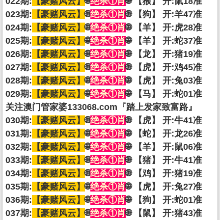
022期:
【豪赌风云】
🌐
绝杀①肖
🌐 【猴】 开:鼠18准
023期:
【豪赌风云】
🌐
绝杀①肖
🌐 【狗】 开:羊47准
024期:
【豪赌风云】
🌐
绝杀①肖
🌐 【羊】 开:虎28准
025期:
【豪赌风云】
🌐
绝杀①肖
🌐 【羊】 开:蛇37准
026期:
【豪赌风云】
🌐
绝杀①肖
🌐 【龙】 开:猪19准
027期:
【豪赌风云】
🌐
绝杀①肖
🌐 【虎】 开:鸡45准
028期:
【豪赌风云】
🌐
绝杀①肖
🌐 【虎】 开:兔03准
029期:
【豪赌风云】
🌐
绝杀①肖
🌐 【马】 开:蛇01准
关注澳门管家婆133068.com『踏上发家致富路』
030期:
【豪赌风云】
🌐
绝杀①肖
🌐 【虎】 开:牛41准
031期:
【豪赌风云】
🌐
绝杀①肖
🌐 【蛇】 开:龙26准
032期:
【豪赌风云】
🌐
绝杀①肖
🌐 【羊】 开:鼠06准
033期:
【豪赌风云】
🌐
绝杀①肖
🌐 【猪】 开:牛41准
034期:
【豪赌风云】
🌐
绝杀①肖
🌐 【鸡】 开:猪19准
035期:
【豪赌风云】
🌐
绝杀①肖
🌐 【虎】 开:兔27准
036期:
【豪赌风云】
🌐
绝杀①肖
🌐 【狗】 开:蛇01准
037期:
【豪赌风云】
🌐
绝杀①肖
🌐 【鼠】 开:猪43准