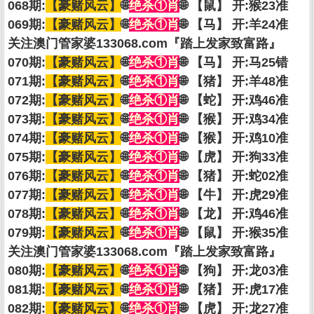
068期:
【豪赌风云】
🌐
绝杀①肖
🌐 【鼠】 开:猴23准
069期:
【豪赌风云】
🌐
绝杀①肖
🌐 【马】 开:羊24准
关注澳门管家婆133068.com『踏上发家致富路』
070期:
【豪赌风云】
🌐
绝杀①肖
🌐 【马】 开:马25错
071期:
【豪赌风云】
🌐
绝杀①肖
🌐 【猪】 开:羊48准
072期:
【豪赌风云】
🌐
绝杀①肖
🌐 【蛇】 开:鸡46准
073期:
【豪赌风云】
🌐
绝杀①肖
🌐 【猴】 开:鸡34准
074期:
【豪赌风云】
🌐
绝杀①肖
🌐 【猴】 开:鸡10准
075期:
【豪赌风云】
🌐
绝杀①肖
🌐 【虎】 开:狗33准
076期:
【豪赌风云】
🌐
绝杀①肖
🌐 【猪】 开:蛇02准
077期:
【豪赌风云】
🌐
绝杀①肖
🌐 【牛】 开:虎29准
078期:
【豪赌风云】
🌐
绝杀①肖
🌐 【龙】 开:鸡46准
079期:
【豪赌风云】
🌐
绝杀①肖
🌐 【鼠】 开:猴35准
关注澳门管家婆133068.com『踏上发家致富路』
080期:
【豪赌风云】
🌐
绝杀①肖
🌐 【狗】 开:龙03准
081期:
【豪赌风云】
🌐
绝杀①肖
🌐 【猪】 开:虎17准
082期:
【豪赌风云】
🌐
绝杀①肖
🌐 【虎】 开:龙27准