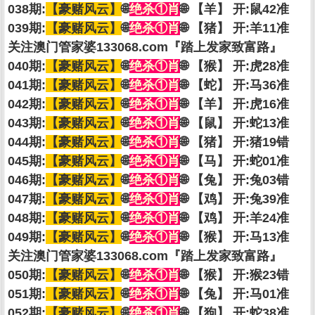
038期:
【豪赌风云】
🌐
绝杀①肖
🌐 【羊】 开:鼠42准
039期:
【豪赌风云】
🌐
绝杀①肖
🌐 【猪】 开:羊11准
关注澳门管家婆133068.com『踏上发家致富路』
040期:
【豪赌风云】
🌐
绝杀①肖
🌐 【猴】 开:虎28准
041期:
【豪赌风云】
🌐
绝杀①肖
🌐 【蛇】 开:马36准
042期:
【豪赌风云】
🌐
绝杀①肖
🌐 【羊】 开:虎16准
043期:
【豪赌风云】
🌐
绝杀①肖
🌐 【鼠】 开:蛇13准
044期:
【豪赌风云】
🌐
绝杀①肖
🌐 【猪】 开:猪19错
045期:
【豪赌风云】
🌐
绝杀①肖
🌐 【马】 开:蛇01准
046期:
【豪赌风云】
🌐
绝杀①肖
🌐 【兔】 开:兔03错
047期:
【豪赌风云】
🌐
绝杀①肖
🌐 【鸡】 开:兔39准
048期:
【豪赌风云】
🌐
绝杀①肖
🌐 【鸡】 开:羊24准
049期:
【豪赌风云】
🌐
绝杀①肖
🌐 【猴】 开:马13准
关注澳门管家婆133068.com『踏上发家致富路』
050期:
【豪赌风云】
🌐
绝杀①肖
🌐 【猴】 开:猴23错
051期:
【豪赌风云】
🌐
绝杀①肖
🌐 【兔】 开:马01准
052期:
【豪赌风云】
🌐
绝杀①肖
🌐 【狗】 开:蛇38准