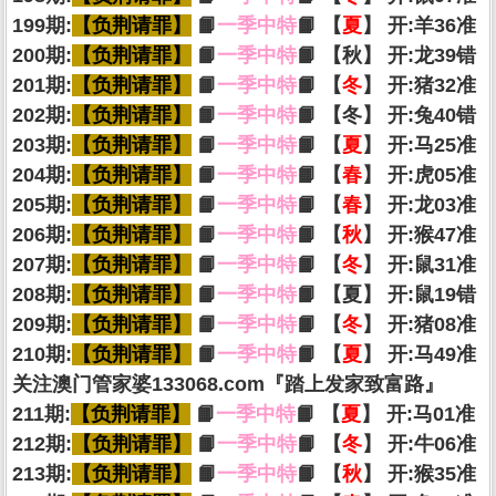
19
9
期:
【负荆请罪】
📙
一季中特
📙 【
夏
】 开:羊36准
200期:
【负荆请罪】
📙
一季中特
📙 【
秋
】 开:龙39错
201期:
【负荆请罪】
📙
一季中特
📙 【
冬
】 开:猪32准
202期:
【负荆请罪】
📙
一季中特
📙 【
冬
】 开:兔40错
203期:
【负荆请罪】
📙
一季中特
📙 【
夏
】 开:马25准
204期:
【负荆请罪】
📙
一季中特
📙 【
春
】 开:虎05准
205期:
【负荆请罪】
📙
一季中特
📙 【
春
】 开:龙03准
206期:
【负荆请罪】
📙
一季中特
📙 【
秋
】 开:猴47准
207期:
【负荆请罪】
📙
一季中特
📙 【
冬
】 开:鼠31准
208期:
【负荆请罪】
📙
一季中特
📙 【夏】 开:鼠19错
209期:
【负荆请罪】
📙
一季中特
📙 【
冬
】 开:猪08准
210期:
【负荆请罪】
📙
一季中特
📙 【
夏
】 开:马49准
关注澳门管家婆133068.com『踏上发家致富路』
211期:
【负荆请罪】
📙
一季中特
📙 【
夏
】 开:马01准
212期:
【负荆请罪】
📙
一季中特
📙 【
冬
】 开:牛06准
213期:
【负荆请罪】
📙
一季中特
📙 【
秋
】 开:猴35准