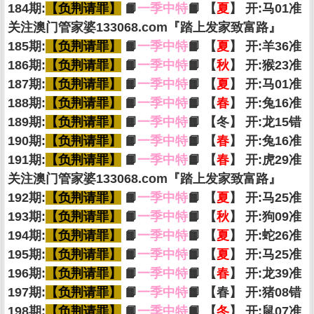
184期:
【负荆请罪】
📙
一季中特
📙 【
夏
】 开:马01准
关注澳门管家婆133068.com『踏上发家致富路』
185期:
【负荆请罪】
📙
一季中特
📙 【
夏
】 开:羊36准
186期:
【负荆请罪】
📙
一季中特
📙 【
秋
】 开:猴23准
187期:
【负荆请罪】
📙
一季中特
📙 【
夏
】 开:马01准
188期:
【负荆请罪】
📙
一季中特
📙 【
春
】 开:兔16准
189期:
【负荆请罪】
📙
一季中特
📙 【冬】 开:龙15错
190期:
【负荆请罪】
📙
一季中特
📙 【
春
】 开:兔16准
191期:
【负荆请罪】
📙
一季中特
📙 【
春
】 开:虎29准
关注澳门管家婆133068.com『踏上发家致富路』
192期:
【负荆请罪】
📙
一季中特
📙 【
夏
】 开:马25准
193期:
【负荆请罪】
📙
一季中特
📙 【
秋
】 开:狗09准
194期:
【负荆请罪】
📙
一季中特
📙 【
夏
】 开:蛇26准
195期:
【负荆请罪】
📙
一季中特
📙 【
夏
】 开:马25准
196期:
【负荆请罪】
📙
一季中特
📙 【
春
】 开:龙39准
197期:
【负荆请罪】
📙
一季中特
📙 【春】 开:猪08错
19
8
期:
【负荆请罪】
📙
一季中特
📙 【
冬
】 开:鼠07准