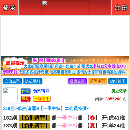
登 录
注 册
充值金币
认证规则
返回首页
关闭本页
编辑帖子
负荆请罪
历史记录
作者
级别
一级高手
3055200
阅读:
次
219期:🀄负荆请罪🀄【一季中特】〓会员特供✅
182期:
【负荆请罪】
📙
一季中特
📙 【
春
】 开:虎41准
183期:
【负荆请罪】
📙
一季中特
📙 【
夏
】 开:羊24准