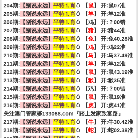
204期:
【别说永远】
平特⒈肖
🥚 【
鼠
】 开:鼠07准
205期:
【别说永远】
平特⒈肖
🥚 【
羊
】 开:羊12准
206期:
【别说永远】
平特⒈肖
🥚 【鸡】 开:？00错
207期:
【别说永远】
平特⒈肖
🥚 【
猪
】 开:猪44准
208期:
【别说永远】
平特⒈肖
🥚 【
兔
】 开:兔40.28准
209期:
【别说永远】
平特⒈肖
🥚 【
鸡
】 开:鸡22准
210期:
【别说永远】
平特⒈肖
🥚 【
马
】 开:马37.49准
211期:
【别说永远】
平特⒈肖
🥚 【
羊
】 开:羊12准
212期:
【别说永远】
平特⒈肖
🥚 【
鼠
】 开:鼠43.19准
213期:
【别说永远】
平特⒈肖
🥚 【
猴
】 开:猴35准
214期:
【别说永远】
平特⒈肖
🥚 【鸡】 开:？00错
215期:
【别说永远】
平特⒈肖
🥚 【
鼠
】 开:鼠19准
216期:
【别说永远】
平特⒈肖
🥚 【
虎
】 开:虎41准
关注澳门管家婆133068.com『踏上发家致富路』
217期:
【别说永远】
平特⒈肖
🥚 【
牛
】 开:牛30.42准
218期:
【别说永远】
平特⒈肖
🥚 【
蛇
】 开:蛇02.38准