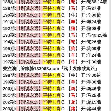
188期:
【别说永远】
平特⒈肖
🥚 【
蛇
】 开:蛇38.14准
189期:
【别说永远】
平特⒈肖
🥚 【
马
】 开:马37准
190期:
【别说永远】
平特⒈肖
🥚 【牛】 开:？00错
191期:
【别说永远】
平特⒈肖
🥚 【
羊
】 开:羊24准
192期:
【别说永远】
平特⒈肖
🥚 【
猪
】 开:猪08准
193期:
【别说永远】
平特⒈肖
🥚 【
马
】 开:马49.25准
194期:
【别说永远】
平特⒈肖
🥚 【
蛇
】 开:蛇26准
195期:
【别说永远】
平特⒈肖
🥚 【
狗
】 开:狗09准
196期:
【别说永远】
平特⒈肖
🥚 【
羊
】 开:羊24准
197期:
【别说永远】
平特⒈肖
🥚 【
牛
】 开:牛30准
关注澳门管家婆133068.com『踏上发家致富路』
198期:
【别说永远】
平特⒈肖
🥚 【牛】 开:？00错
199期:
【别说永远】
平特⒈肖
🥚 【
羊
】 开:羊36准
200期:
【别说永远】
平特⒈肖
🥚 【
鸡
】 开:鸡46准
201期:
【别说永远】
平特⒈肖
🥚 【
马
】 开:马25准
202期:
【别说永远】
平特⒈肖
🥚 【
龙
】 开:龙15准
203期:
【别说永远】
平特⒈肖
🥚 【
猪
】 开:猪44准