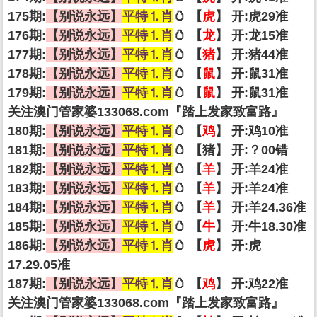
175期:
【别说永远】
平特⒈肖
🥚 【
虎
】 开:虎29准
176期:
【别说永远】
平特⒈肖
🥚 【
龙
】 开:龙15准
177期:
【别说永远】
平特⒈肖
🥚 【
猪
】 开:猪44准
178期:
【别说永远】
平特⒈肖
🥚 【
鼠
】 开:鼠31准
179期:
【别说永远】
平特⒈肖
🥚 【
鼠
】 开:鼠31准
关注澳门管家婆133068.com『踏上发家致富路』
180期:
【别说永远】
平特⒈肖
🥚 【
鸡
】 开:鸡10准
181期:
【别说永远】
平特⒈肖
🥚 【猪】 开:？00错
182期:
【别说永远】
平特⒈肖
🥚 【
羊
】 开:羊24准
183期:
【别说永远】
平特⒈肖
🥚 【
羊
】 开:羊24准
184期:
【别说永远】
平特⒈肖
🥚 【
羊
】 开:羊24.36准
185期:
【别说永远】
平特⒈肖
🥚 【
牛
】 开:牛18.30准
186期:
【别说永远】
平特⒈肖
🥚 【
虎
】 开:虎
17.29.05准
187期:
【别说永远】
平特⒈肖
🥚 【
鸡
】 开:鸡22准
关注澳门管家婆133068.com『踏上发家致富路』