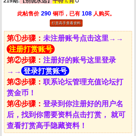
219期:
【别说永远】
平特⒈肖
🥚
290
108
此帖售价
铜币，已有
人购买。
第①步骤：
未注册账号点击这里→→
注册打赏账号
第②步骤：
注册好的账号这里登录
→→
登录打赏账号
第③步骤：
联系论坛管理充值论坛打
赏金币！
第④步骤：
登录到你注册好的用户名
后，找到你需要资料点击打赏， 就可
查看打赏高手隐藏资料！