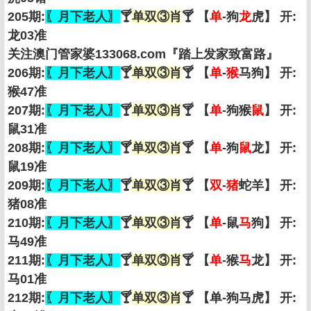
205期:
〖月下老人〗
🍸
单双③肖
🍸 【
单
-狗
龙
虎】 开:
龙03准
关注澳门管家婆133068.com『踏上发家致富路』
206期:
〖月下老人〗
🍸
单双③肖
🍸 【
单
-
猴
马狗】 开:
猴47准
207期:
〖月下老人〗
🍸
单双③肖
🍸 【
单
-狗猴
鼠
】 开:
鼠31准
208期:
〖月下老人〗
🍸
单双③肖
🍸 【
单
-狗
鼠
龙】 开:
鼠19准
209期:
〖月下老人〗
🍸
单双③肖
🍸 【
双
-
猪
蛇羊】 开:
猪08准
210期:
〖月下老人〗
🍸
单双③肖
🍸 【
单
-鼠
马
狗】 开:
马49准
211期:
〖月下老人〗
🍸
单双③肖
🍸 【
单
-猴
马
龙】 开:
马01准
212期:
〖月下老人〗
🍸
单双③肖
🍸 【单-狗马虎】 开: