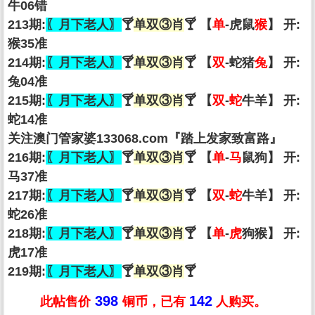
牛06错
213期:
〖月下老人〗
🍸
单双③肖
🍸 【
单
-虎鼠
猴
】 开:
猴35准
214期:
〖月下老人〗
🍸
单双③肖
🍸 【
双
-蛇猪
兔
】 开:
兔04准
215期:
〖月下老人〗
🍸
单双③肖
🍸 【
双
-
蛇
牛羊】 开:
蛇14准
关注澳门管家婆133068.com『踏上发家致富路』
216期:
〖月下老人〗
🍸
单双③肖
🍸 【
单
-
马
鼠狗】 开:
马37准
217期:
〖月下老人〗
🍸
单双③肖
🍸 【
双
-
蛇
牛羊】 开:
蛇26准
218期:
〖月下老人〗
🍸
单双③肖
🍸 【
单
-
虎
狗猴】 开:
虎17准
219期:
〖月下老人〗
🍸
单双③肖
🍸
398
142
此帖售价
铜币，已有
人购买。