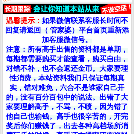
温馨提示：
如果微信联系客服长时间不
回复请返回（ 管家婆）平台首页重新添
加客服微信号。
注意：所有高手出售的资料都是单期，
每期都需要购买才能查看，购买自由，
对错不补，也不会返还金币。大家要理
性消费，本站资料我们只保证每期真
实，错对难免，六合不是谁家自己开
的，没有百分百包中的说法。出错了大
家要理解高手，不骂，不喷，因为错了
他自己也输钱。高手也很辛苦的，开完
奖后你们赚钱了，出去各种高档场所消