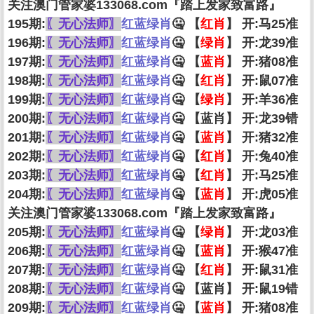
关注澳门管家婆133068.com『踏上发家致富路』
195期:
〖无心法师〗
红蓝绿肖
🤐 【
红肖
】 开:马25准
196期:
〖无心法师〗
红蓝绿肖
🤐 【
绿肖
】 开:龙39准
197期:
〖无心法师〗
红蓝绿肖
🤐 【
蓝肖
】 开:猪08准
198期:
〖无心法师〗
红蓝绿肖
🤐 【
红肖
】 开:鼠07准
199期:
〖无心法师〗
红蓝绿肖
🤐 【
绿肖
】 开:羊36准
200期:
〖无心法师〗
红蓝绿肖
🤐 【蓝肖】 开:龙39错
201期:
〖无心法师〗
红蓝绿肖
🤐 【
蓝肖
】 开:猪32准
202期:
〖无心法师〗
红蓝绿肖
🤐 【
红肖
】 开:兔40准
203期:
〖无心法师〗
红蓝绿肖
🤐 【
红肖
】 开:马25准
204期:
〖无心法师〗
红蓝绿肖
🤐 【
蓝肖
】 开:虎05准
关注澳门管家婆133068.com『踏上发家致富路』
205期:
〖无心法师〗
红蓝绿肖
🤐 【
绿肖
】 开:龙03准
206期:
〖无心法师〗
红蓝绿肖
🤐 【
蓝肖
】 开:猴47准
207期:
〖无心法师〗
红蓝绿肖
🤐 【
红肖
】 开:鼠31准
208期:
〖无心法师〗
红蓝绿肖
🤐 【蓝肖】 开:鼠19错
209期:
〖无心法师〗
红蓝绿肖
🤐 【
蓝肖
】 开:猪08准