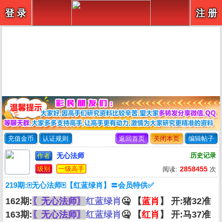
登 录
注 册
充值金币
认证规则
返回首页
关闭本页
编辑帖子
无心法师
历史记录
作者
级别
一级高手
2858455
阅读:
次
219期:🀄无心法师🀄【红蓝绿肖】〓会员特供✅
162期:
〖无心法师〗
红蓝绿肖
🤐 【
蓝肖
】 开:猪32准
163期:
〖无心法师〗
红蓝绿肖
🤐 【
红肖
】 开:马37准