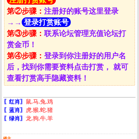
第②步骤：
注册好的账号这里登录
→→
登录打赏账号
第③步骤：
联系论坛管理充值论坛打
赏金币！
第④步骤：
登录到你注册好的用户名
后，找到你需要资料点击打赏， 就可
查看打赏高手隐藏资料！
〖红肖〗
鼠.马.兔.鸡
〖蓝肖〗
虎.猴.蛇.猪
〖绿肖〗
龙.狗.牛.羊
楼主