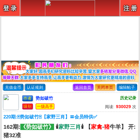
登 录
注 册
充值金币
认证规则
返回首页
关闭本页
编辑帖子
势如破竹
历史记录
作者
级别
一级高手
930029
阅读:
次
220期:🀄势如破竹🀄【家野三肖】〓会员特供✅
162期:
《势如破竹》
🕯
家野三肖
🕯 【
家禽
-
猪
牛羊】 开:
猪32准