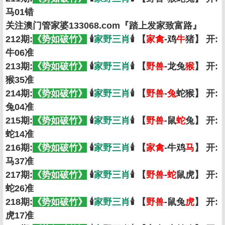
马01错
关注澳门管家婆133068.com『踏上发家致富路』
212期:
《势如破竹》
🕯
家野三肖
🕯 【
家禽
-鸡
牛
猪】 开:
牛06准
213期:
《势如破竹》
🕯
家野三肖
🕯 【
野兽
-龙兔
猴
】 开:
猴35准
214期:
《势如破竹》
🕯
家野三肖
🕯 【
野兽
-
兔
蛇猴】 开:
兔04准
215期:
《势如破竹》
🕯
家野三肖
🕯 【
野兽
-鼠
蛇
兔】 开:
蛇14准
216期:
《势如破竹》
🕯
家野三肖
🕯 【
家禽
-牛鸡
马
】 开:
马37准
217期:
《势如破竹》
🕯
家野三肖
🕯 【
野兽
-
蛇
鼠虎】 开:
蛇26准
218期:
《势如破竹》
🕯
家野三肖
🕯 【
野兽
-鼠兔
虎
】 开:
虎17准