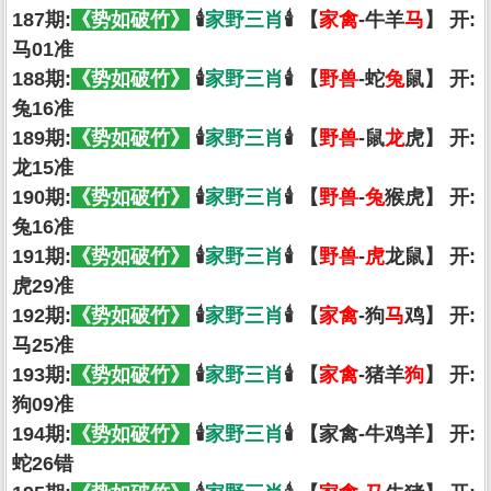
187期:
《势如破竹》
🕯
家野三肖
🕯 【
家禽
-牛羊
马
】 开:
马01准
188期:
《势如破竹》
🕯
家野三肖
🕯 【
野兽
-蛇
兔
鼠】 开:
兔16准
189期:
《势如破竹》
🕯
家野三肖
🕯 【
野兽
-鼠
龙
虎】 开:
龙15准
190期:
《势如破竹》
🕯
家野三肖
🕯 【
野兽
-
兔
猴虎】 开:
兔16准
191期:
《势如破竹》
🕯
家野三肖
🕯 【
野兽
-
虎
龙鼠】 开:
虎29准
192期:
《势如破竹》
🕯
家野三肖
🕯 【
家禽
-狗
马
鸡】 开:
马25准
193期:
《势如破竹》
🕯
家野三肖
🕯 【
家禽
-猪羊
狗
】 开:
狗09准
194期:
《势如破竹》
🕯
家野三肖
🕯 【家禽-牛鸡羊】 开:
蛇26错